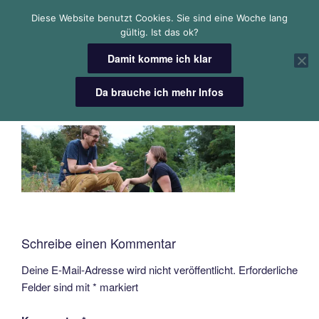
Zum
DR. JULIA NADINE
Arbeite ausschließlich für Weltverbessernde
Diese Website benutzt Cookies. Sie sind eine Woche lang
Inhalt
gültig. Ist das ok?
SCHÖNBORN
Menü
springen
Damit komme ich klar
Da brauche ich mehr Infos
IMG_7445
Schreibe einen Kommentar
Deine E-Mail-Adresse wird nicht veröffentlicht.
Erforderliche
Felder sind mit
*
markiert