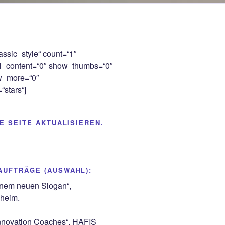
assic_style“ count=“1″
ull_content=“0″ show_thumbs=“0″
w_more=“0″
stars“]
E SEITE AKTUALISIEREN.
UFTRÄGE (AUSWAHL):
inem neuen Slogan“,
heim.
 Innovation Coaches“, HAFIS