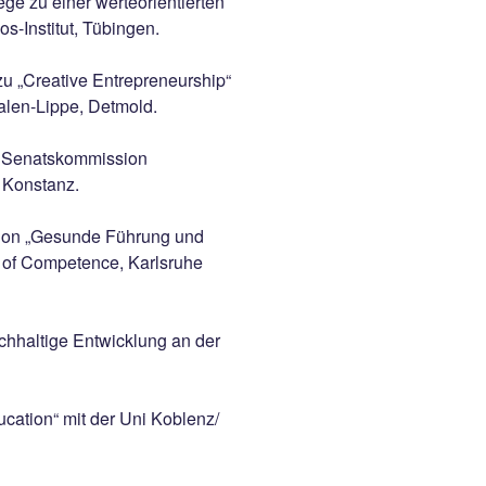
e zu einer werteorientierten
-Institut, Tübingen.
u „Creative Entrepreneurship“
alen-Lippe, Detmold.
r Senatskommission
t Konstanz.
sion „Gesunde Führung und
e of Competence, Karlsruhe
chhaltige Entwicklung an der
cation“ mit der Uni Koblenz/