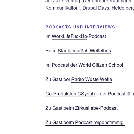
Jul 2017 Vortrag „Der ehrbare Kaufmann.
Kommunikation“, Drupal Days, Heidelber
PODCASTS UND INTERVIEWS:
Im
WorkLifeFuckUp
-Podcast
Beim
Stadtgespräch Weltethos
Im Podcast der
World Citizen School
Zu Gast bei
Radio Wüste Welle
Co-Produktion CSyeah
– der Podcast für 
Zu Gast beim
Zirkusliebe-Podcast
Zu Gast beim Podcast “eigenstimmig”