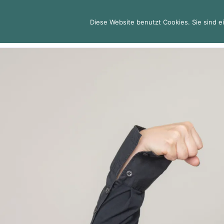
Zum
Inhalt
Diese Website benutzt Cookies. Sie sind ei
DR. JULIA
springen
Arbeite ausschließlich für Welt
Blog
Kontakt
Referenz