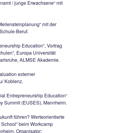
namt / junge Erwachsene“ mit
Meilensteinplanung“ mit der
Schule-Beruf.
eneurship Education”, Vortrag
hulen”, Europa Universität
arlsruhe, ALMSE Akademie.
luation externer
u/ Koblenz.
ial Entrepreneurship Education“
my Summit (EUSES), Mannheim.
kunft führen? Werteorientierte
en School” beim Workcamp
nheim. Organisator: