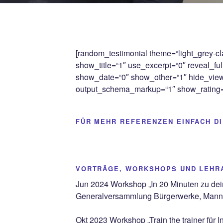
[random_testimonial theme=“light_grey-cl
show_title=“1″ use_excerpt=“0″ reveal_f
show_date=“0″ show_other=“1″ hide_vie
output_schema_markup=“1″ show_rating=“
FÜR MEHR REFERENZEN EINFACH DI
VORTRÄGE, WORKSHOPS UND LEHRA
Jun 2024 Workshop „In 20 Minuten zu de
Generalversammlung Bürgerwerke, Mann
Okt 2023 Workshop „Train the trainer für