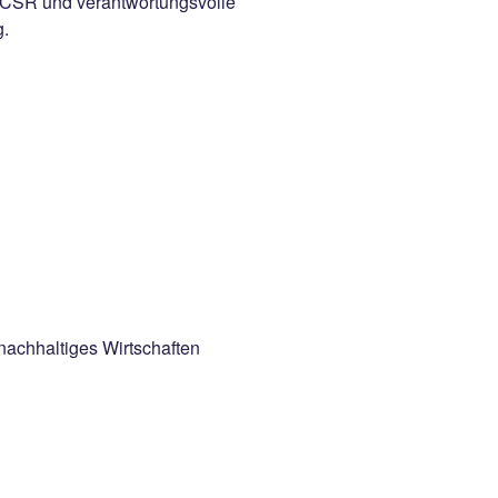
 CSR und verantwortungsvolle
g.
nachhaltiges Wirtschaften