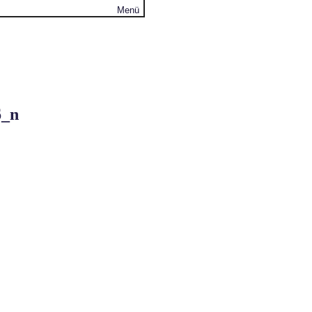
Menü
6_n